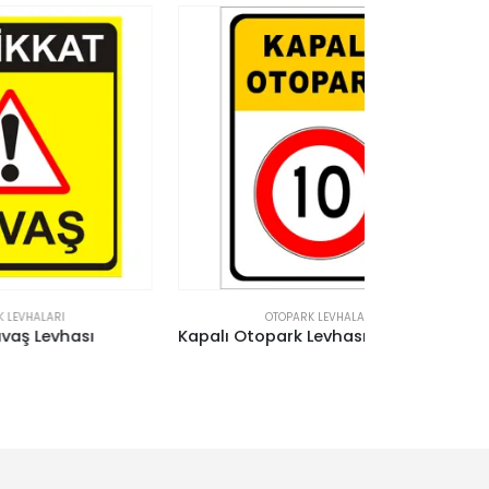
OTOPARK LEVHALARI
O
Kapalı Otopark Levhası 10 KMH Tabelası