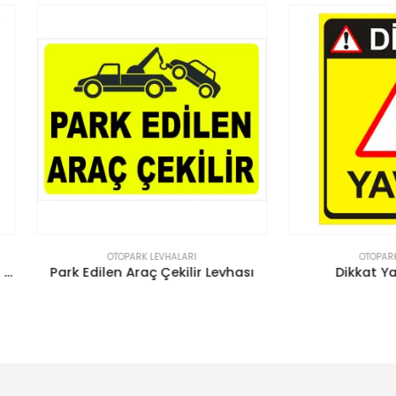
OTOPARK LEVHALARI
OTOPARK LEVHALARI
 Edilen Araç Çekilir Levhası
Dikkat Yavaş Levhası