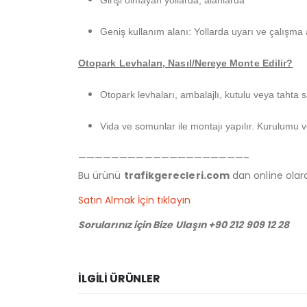
Girişi olmayan yollarda, alanlarda
Geniş kullanım alanı: Yollarda uyarı ve çalışma 
Otopark Levhaları, Nasıl/Nereye Monte Edilir?
Otopark levhaları, ambalajlı, kutulu veya tahta 
Vida ve somunlar ile montajı yapılır. Kurulumu 
————————————————————–
Bu ürünü
trafikgerecleri.com
dan online olarak
Satın Almak İçin tıklayın
Sorularınız için Bize Ulaşın +90 212 909 12 28
İLGILI ÜRÜNLER