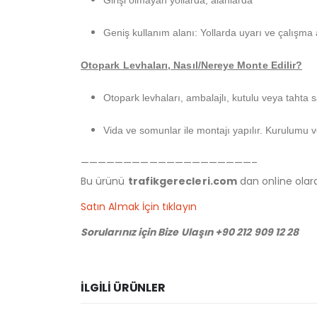
Girişi olmayan yollarda, alanlarda
Geniş kullanım alanı: Yollarda uyarı ve çalışma 
Otopark Levhaları, Nasıl/Nereye Monte Edilir?
Otopark levhaları, ambalajlı, kutulu veya tahta 
Vida ve somunlar ile montajı yapılır. Kurulumu 
————————————————————–
Bu ürünü
trafikgerecleri.com
dan online olarak
Satın Almak İçin tıklayın
Sorularınız için Bize Ulaşın +90 212 909 12 28
İLGILI ÜRÜNLER