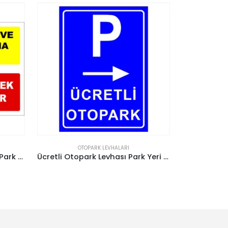
OTOPARK LEVHALARI
O
Ücretli Otopark Levhası Park Yeri Tabelası Park Alanı (Sağ)
Otopark Levhası 10 KMH Tabelası
Girilm