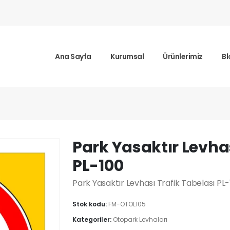
Ana Sayfa
Kurumsal
Ürünlerimiz
Bl
ır Levhası Trafik Tabelası PL-100
Park Yasaktır Levhas
PL-100
Park Yasaktır Levhası Trafik Tabelası P
Stok kodu:
FM-OTOL105
Kategoriler:
Otopark Levhaları