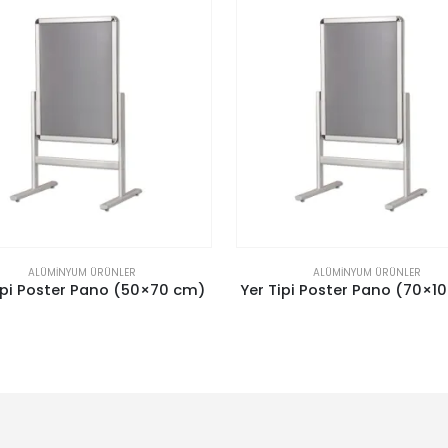
ALÜMINYUM ÜRÜNLER
ALÜMINYUM ÜRÜNLER
ipi Poster Pano (70×100 cm)
Çerçeve B2 (50×70 c