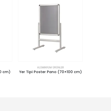
ALÜMINYUM ÜRÜNLER
AL
70 cm)
Yer Tipi Poster Pano (70×100 cm)