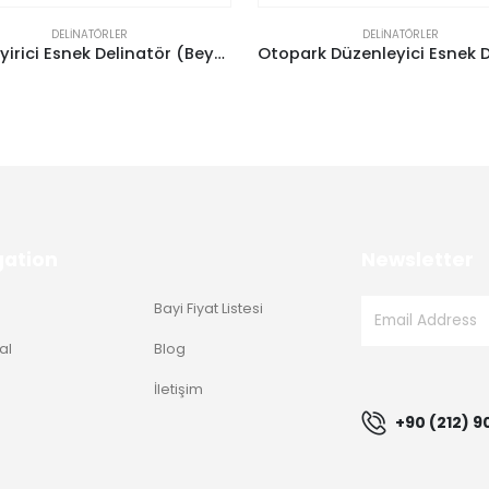
DELINATÖRLER
DELINATÖRLER
Otopark Düzenleyici Esnek Delinatör (45Cm) – (Tpe)
gation
Newsletter
Bayi Fiyat Listesi
al
Blog
g
İletişim
+90 (212) 9