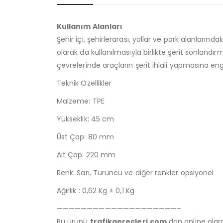
Kullanım Alanları
Şehir içi, şehirlerarası, yollar ve park alanlarınd
olarak da kullanılmasıyla birlikte şerit sonland
çevrelerinde araçların şerit ihlali yapmasına en
Teknik Özellikler
Malzeme: TPE
Yükseklik: 45 cm
Üst Çap: 80 mm
Alt Çap: 220 mm
Renk: Sarı, Turuncu ve diğer renkler opsiyonel
Ağırlık : 0,62 Kg ± 0,1 Kg
————————————————————–
Bu ürünü
trafikgerecleri.com
dan online olarak