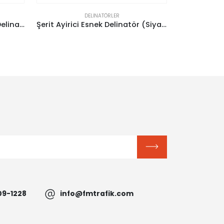
DELINATÖRLER
Şerit Ayirici Esnek Delinatör (Siyah 75Cm)
Esnek Şerit Ayırıcı Eko Delinatör 73 cm
09-1228
info@fmtrafik.com