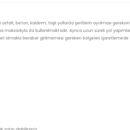
aki asfalt, beton, kaldırım, taşlı yollarda şeritlerin ayrılması ger
ırma maksadıyla da kullanılmaktadır. Ayrıca uzun süreli yol yapım
gel olmakla beraber girilmemesi gereken bölgeleri işaretlemede de
 satın alabilirsiniz.