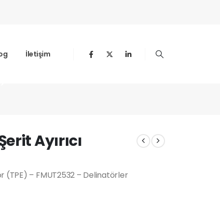
og
İletişim
)
rit Ayırıcı
ör (TPE) – FMUT2532 – Delinatörler