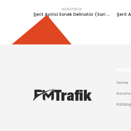
DELINATÖRLER
Şerit Ayirici Esnek Delinatör (Sari 75Cm)
Şerit Ayirici Esnek Delinatör (Beyaz 30Cm)
Navi
Home
Kurums
Katalo