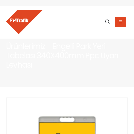
Ürünlerimiz - Engelli Park Yeri
Tabelası 340X400mm Ppc Uyarı
Levhası