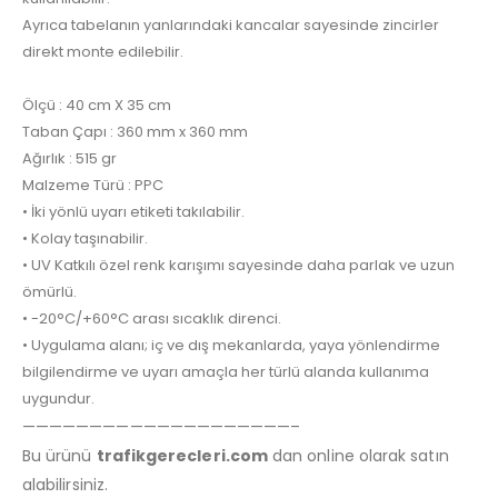
Ayrıca tabelanın yanlarındaki kancalar sayesinde zincirler
direkt monte edilebilir.
Ölçü : 40 cm X 35 cm
Taban Çapı : 360 mm x 360 mm
Ağırlık : 515 gr
Malzeme Türü : PPC
• İki yönlü uyarı etiketi takılabilir.
• Kolay taşınabilir.
• UV Katkılı özel renk karışımı sayesinde daha parlak ve uzun
ömürlü.
• -20°C/+60°C arası sıcaklık direnci.
• Uygulama alanı; iç ve dış mekanlarda, yaya yönlendirme
bilgilendirme ve uyarı amaçla her türlü alanda kullanıma
uygundur.
————————————————————–
Bu ürünü
trafikgerecleri.com
dan online olarak satın
alabilirsiniz.