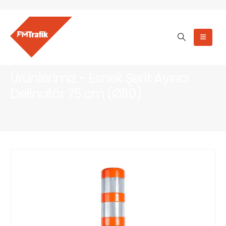
Ürünlerimiz - Esnek Şerit Ayırıcı
Delinatör 75 cm (Ø110)