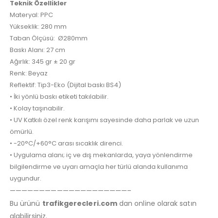
Teknik Özellikler
Materyal: PPC
Yükseklik: 280 mm
Taban Ölçüsü: Ø280mm
Baskı Alanı: 27 cm
Ağırlık: 345 gr ± 20 gr
Renk: Beyaz
Reflektif: Tip3-Eko (Dijital baskı BS4)
• İki yönlü baskı etiketi takılabilir.
• Kolay taşınabilir.
• UV Katkılı özel renk karışımı sayesinde daha parlak ve uzun
ömürlü.
• -20°C/+60°C arası sıcaklık direnci.
• Uygulama alanı; iç ve dış mekanlarda, yaya yönlendirme
bilgilendirme ve uyarı amaçla her türlü alanda kullanıma
uygundur.
————————————————————–
Bu ürünü
trafikgerecleri.com
dan online olarak satın
alabilirsiniz.