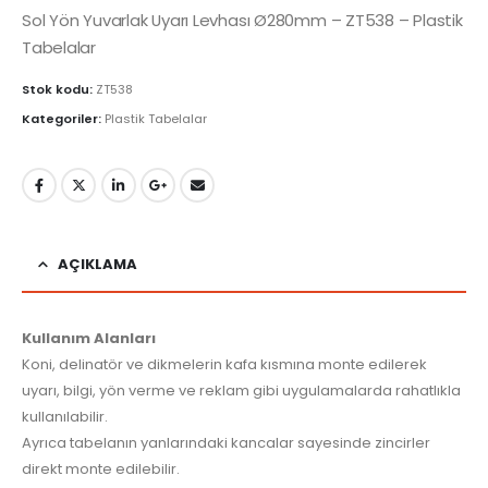
Sol Yön Yuvarlak Uyarı Levhası Ø280mm – ZT538 – Plastik
Tabelalar
Stok kodu:
ZT538
Kategoriler:
Plastik Tabelalar
AÇIKLAMA
Kullanım Alanları
Koni, delinatör ve dikmelerin kafa kısmına monte edilerek
uyarı, bilgi, yön verme ve reklam gibi uygulamalarda rahatlıkla
kullanılabilir.
Ayrıca tabelanın yanlarındaki kancalar sayesinde zincirler
direkt monte edilebilir.