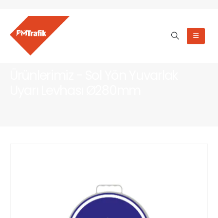
Ürünlerimiz - Sol Yön Yuvarlak
Uyarı Levhası Ø280mm