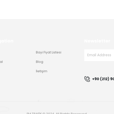
gation
Newsletter
Bayi Fiyat Listesi
al
Blog
g
İletişim
+90 (212) 9
FM TRAFİK © 2024. All Rights Reserved.