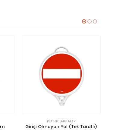
ELALAR
PLASTIK TABELALAR
 (Tek Taraflı)
Dikkat İki Yönlü Trafik Tabelası