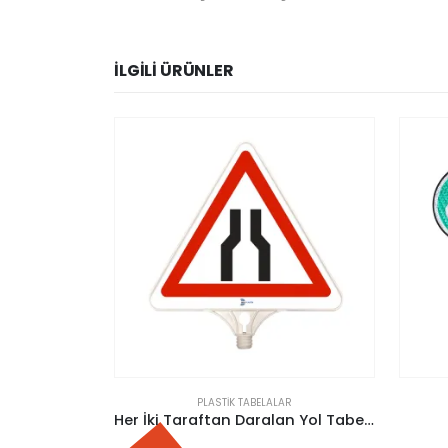
İLGILI ÜRÜNLER
STIK TABELALAR
PLASTIK TABELALAR
Her İki Taraftan Daralan Yol Tabelası (Tek Taraflı)
El Tipi Dur Geç