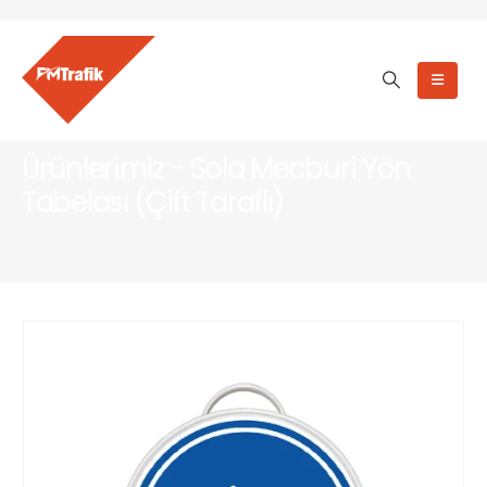
Ürünlerimiz - Sola Mecburi Yön
Tabelası (Çift Taraflı)