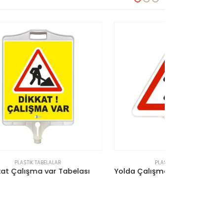
PLASTIK TABELALAR
P
lası
Yolda Çalışma Var Tabelası (Çift Taraflı)
Dikkat Uyarı