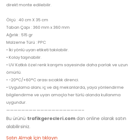
direkt monte edilebilir.
Ölçü : 40 cm X 35 cm
Taban Çapı : 360 mm x 360 mm
Ağırlık : 515 gr
Malzeme Türü : PPC
• İki yönlü uyarı etiketi takılabilir.
• Kolay taşınabilir.
• UV Katkılı özel renk karışımı sayesinde daha parlak ve uzun
ömürlü.
• -20°C/+60°C arası sıcaklık direnci.
• Uygulama alanı; iç ve dış mekanlarda, yaya yönlendirme
bilgilendirme ve uyarı amaçla her türlü alanda kullanıma
uygundur.
————————————————————–
Bu ürünü
trafikgerecleri.com
dan online olarak satın
alabilirsiniz.
Satın Almak İçin tıklayın