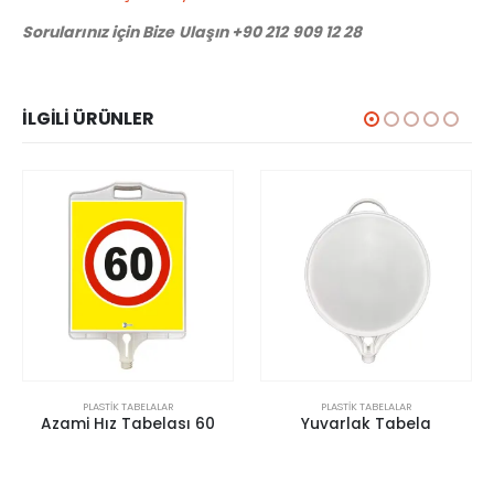
Sorularınız için Bize Ulaşın +90 212 909 12 28
İLGILI ÜRÜNLER
BELALAR
PLASTIK TABELALAR
PLASTIK TABEL
abelası 60
Yuvarlak Tabela
Uyarı Tabe