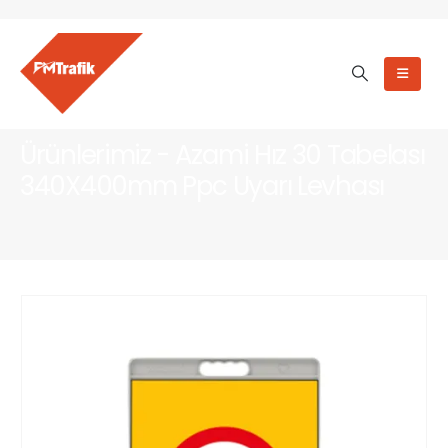
Ürünlerimiz - Azami Hız 30 Tabelası
340X400mm Ppc Uyarı Levhası