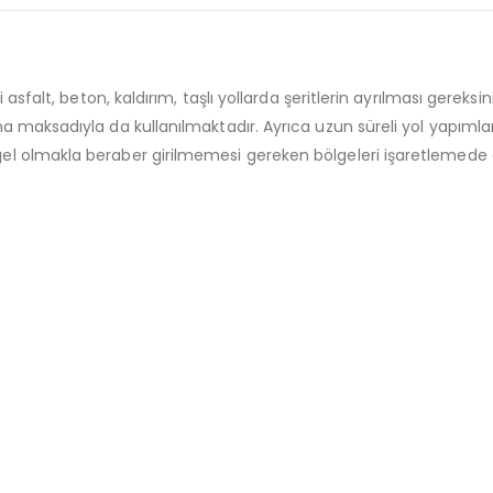
aki asfalt, beton, kaldırım, taşlı yollarda şeritlerin ayrılması ger
ırma maksadıyla da kullanılmaktadır. Ayrıca uzun süreli yol yapım
gel olmakla beraber girilmemesi gereken bölgeleri işaretlemede de