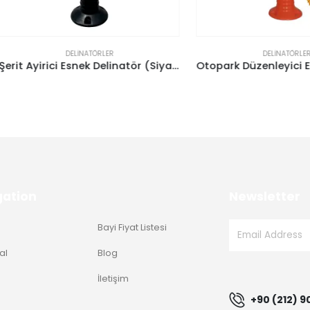
DELINATÖRLER
DELINATÖRLER
Şerit Ayirici Esnek Delinatör (Siyah 75Cm)
gation
Newsletter
Bayi Fiyat Listesi
al
Blog
g
İletişim
+90 (212) 9