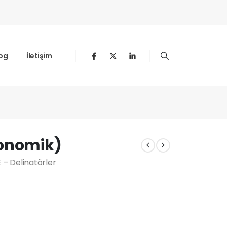
og
İletişim
konomik)
– Delinatörler