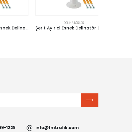
DELINATÖRLER
Otopark Düzenleyici Esnek Delinatör (Soketli)(70Cm) – (Tpe)
Şerit Ayirici Esnek Delinatör (Beyaz 75Cm)
09-1228
info@fmtrafik.com