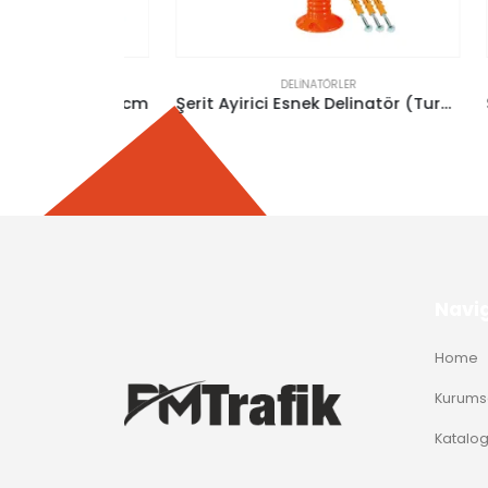
DELINATÖRLER
linatör 45 cm
Şerit Ayirici Esnek Delinatör (Turuncu 100Cm)
Navi
Home
Kurums
Katalo